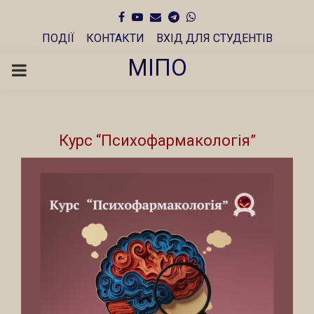
Facebook
Youtube
Email
Telegram
Whatsapp
ПОДІЇ
КОНТАКТИ
ВХІД ДЛЯ СТУДЕНТІВ
МІПО
PRIMARY
MENU
Курс “Психофармакологія”