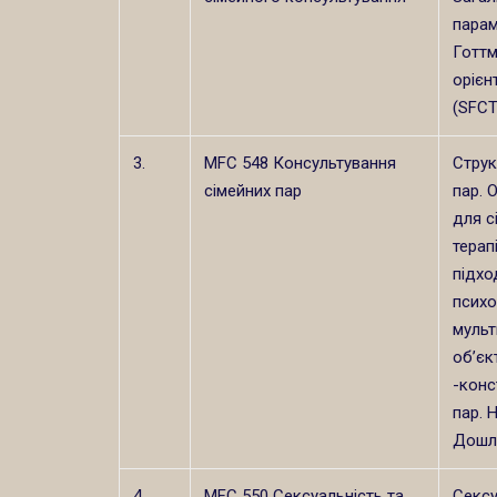
парам
Готтм
орієн
(SFCT
3.
MFC 548 Консультування
Струк
сімейних пар
пар. 
для с
терап
підхо
психо
мульт
об’єк
-конс
пар. 
Дошл
4.
MFC 550 Сексуальність та
Сексу