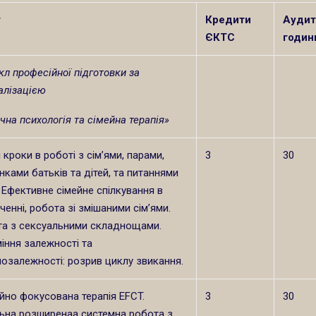
т
Кредити
Аудит
ЄКТС
годин
икл професійної підготовки за
алізацією
ічна психологія та сімейна терапія»
 кроки в роботі з сім’ями, парами,
3
30
нками батьків та дітей, та питаннями
. Ефективне сімейне спілкування в
ченні, робота зі змішаними сім’ями.
а з сексуальними складнощами.
іння залежності та
озалежності: розрив циклу звикання.
йно фокусована терапія EFCT.
3
30
ьна розширенаа системна робота з