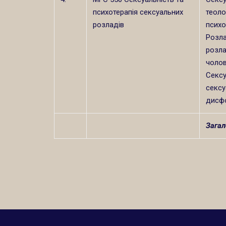
психотерапія сексуальних
теолог
розладів
психо
Розла
розла
чолов
Сексу
сексу
дисфо
Загал