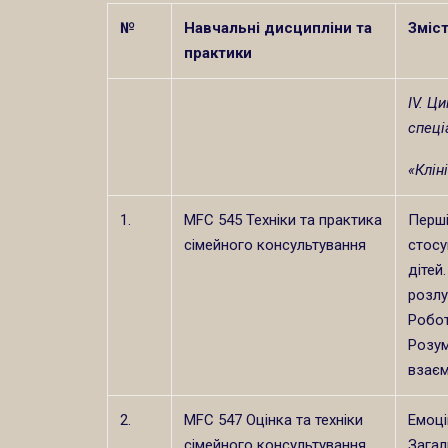
№
Навчальні дисципліни та
Зміс
практики
ІV. Ц
спеці
«Клін
1.
MFC 545 Техніки та практика
Перші
сімейного консультування
стосу
дітей
розлу
Робот
Розум
взаєм
2.
MFC 547 Оцінка та техніки
Емоці
сімейного консультування
Загал