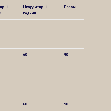
орні
Неаудиторні
Разом
и
години
60
90
60
90