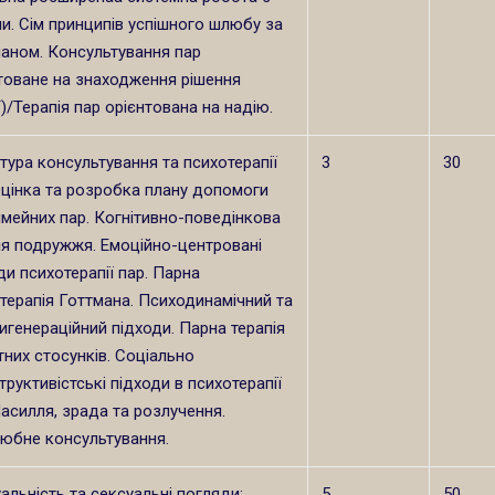
и. Сім принципів успішного шлюбу за
аном. Консультування пар
товане на знаходження рішення
)/Терапія пар орієнтована на надію.
тура консультування та психотерапії
3
30
Оцінка та розробка плану допомоги
імейних пар. Когнітивно-поведінкова
ія подружжя. Емоційно-центровані
ди психотерапії пар. Парна
терапія Готтмана. Психодинамічний та
игенераційний підходи. Парна терапія
тних стосунків. Соціально
труктивістські підходи в психотерапії
Насилля, зрада та розлучення.
юбне консультування.
альність та сексуальні погляди:
5
50