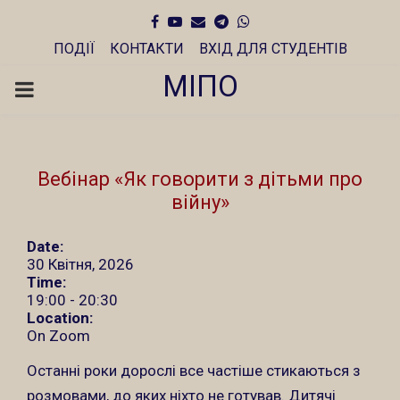
Facebook
Youtube
Email
Telegram
Whatsapp
ПОДІЇ
КОНТАКТИ
ВХІД ДЛЯ СТУДЕНТІВ
МІПО
PRIMARY
MENU
Вебінар «Як говорити з дітьми про
війну»
Date:
30 Квітня, 2026
Time:
19:00
-
20:30
Location:
On Zoom
Останні роки дорослі все частіше стикаються з
розмовами, до яких ніхто не готував. Дитячі